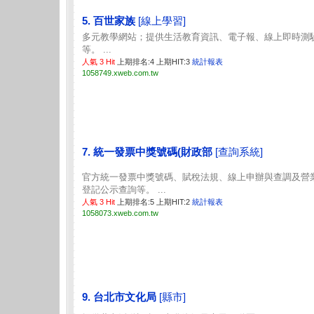
5. 百世家族
[線上學習]
多元教學網站；提供生活教育資訊、電子報、線上即時測
等。 ...
人氣 3 Hit
上期排名:4 上期HIT:3
統計報表
1058749.xweb.com.tw
7. 統一發票中獎號碼(財政部
[查詢系統]
官方統一發票中獎號碼、賦稅法規、線上申辦與查調及營
登記公示查詢等。 ...
人氣 3 Hit
上期排名:5 上期HIT:2
統計報表
1058073.xweb.com.tw
9. 台北市文化局
[縣市]