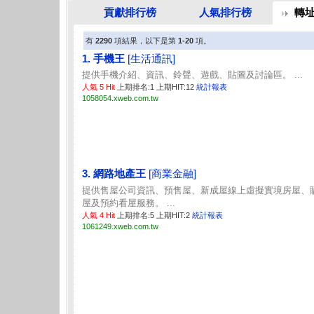
貢獻排行榜
人氣排行榜
轉
有
2290
項結果，以下是第
1-20
項。
1. 手機王
[生活通訊]
提供手機介紹、資訊、鈴聲、遊戲、貼圖及討論區。 ...
人氣 5 Hit
上期排名:1 上期HIT:12
統計報表
1058054.xweb.com.tw
3. 網路地產王
[商業金融]
提供售屋公司資訊、預售屋、新成屋線上虛擬實境房屋、
屋及預約看屋服務。 ...
人氣 4 Hit
上期排名:5 上期HIT:2
統計報表
1061249.xweb.com.tw