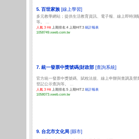
5. 百世家族
[線上學習]
多元教學網站；提供生活教育資訊、電子報、線上即時測
等。 ...
人氣 3 Hit
上期排名:4 上期HIT:3
統計報表
1058749.xweb.com.tw
7. 統一發票中獎號碼(財政部
[查詢系統]
官方統一發票中獎號碼、賦稅法規、線上申辦與查調及營
登記公示查詢等。 ...
人氣 3 Hit
上期排名:5 上期HIT:2
統計報表
1058073.xweb.com.tw
9. 台北市文化局
[縣市]