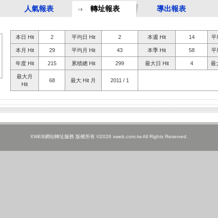
人氣報表
轉址報表
導出報表
本日 Hit
2
平均日 Hit
2
本週 Hit
14
平均
本月 Hit
29
平均月 Hit
43
本季 Hit
58
平均
年度 Hit
215
累積總 Hit
299
最大日 Hit
4
最大
最大月
68
最大 Hit 月
2011 / 1
Hit
XWEB網站轉址服務 版權所有 ©2026 xweb.com.tw All Rights Reserved.