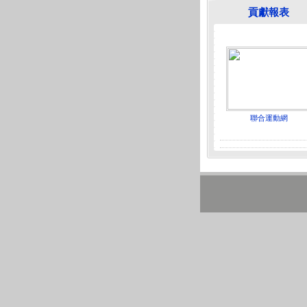
貢獻報表
聯合運動網