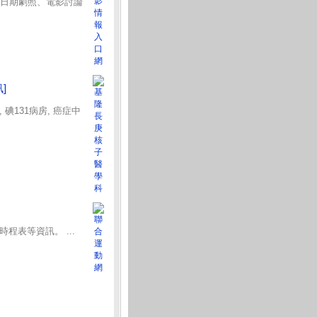
片日期劇照、電影討論
]
碘131病房, 癌症中
程表等資訊。 ...