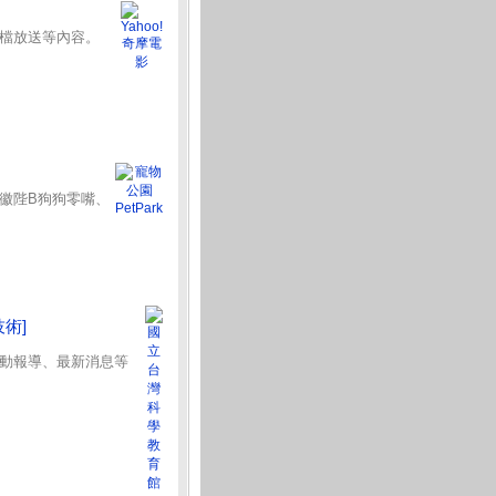
檔放送等內容。
徽陛B狗狗零嘴、
技術]
動報導、最新消息等