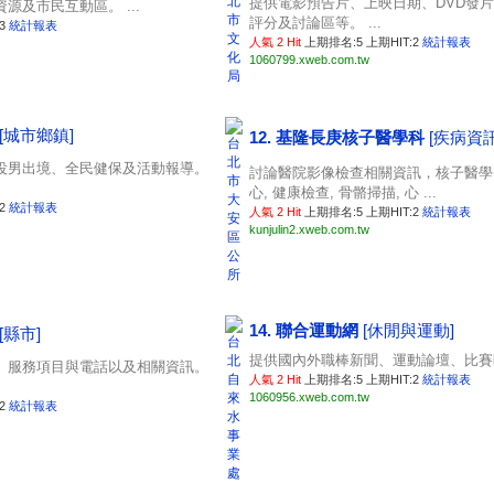
提供電影預告片、上映日期、DVD發
源及市民互動區。 ...
評分及討論區等。 ...
:3
統計報表
人氣 2 Hit
上期排名:5 上期HIT:2
統計報表
1060799.xweb.com.tw
[城市鄉鎮]
12. 基隆長庚核子醫學科
[疾病資訊
役男出境、全民健保及活動報導。
討論醫院影像檢查相關資訊，核子醫學, 
心, 健康檢查, 骨骼掃描, 心 ...
:2
統計報表
人氣 2 Hit
上期排名:5 上期HIT:2
統計報表
kunjulin2.xweb.com.tw
14. 聯合運動網
[休閒與運動]
[縣市]
提供國內外職棒新聞、運動論壇、比賽時
、服務項目與電話以及相關資訊。
人氣 2 Hit
上期排名:5 上期HIT:2
統計報表
1060956.xweb.com.tw
:2
統計報表