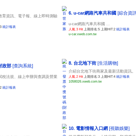
6. u-car網路汽車共和國
[綜合資訊
教育資訊、電子報、線上即時測驗
u-car網路汽車共和國 ...
:3
統計報表
人氣 3 Hit
上期排名:5 上期HIT:2
統計報表
u-car.xweb.com.tw
8. 台北地下街
[生活購物]
(財政部
[查詢系統]
介紹台北地下街商家及最新活動資訊。 .
賦稅法規、線上申辦與查調及營業
人氣 2 Hit
上期排名:3 上期HIT:4
統計報表
1058026.xweb.com.tw
:2
統計報表
10. 電影情報入口網
[視聽娛樂]