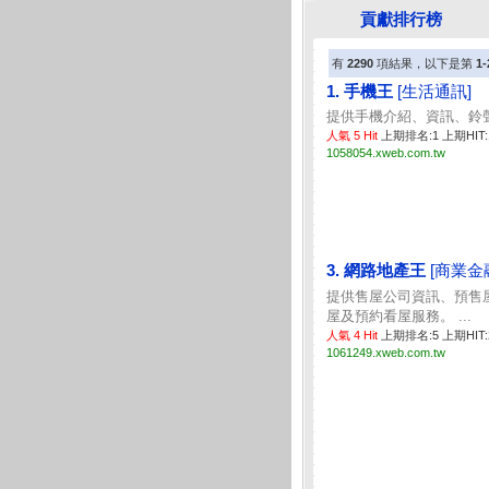
貢獻排行榜
有
2290
項結果，以下是第
1-
1. 手機王
[生活通訊]
提供手機介紹、資訊、鈴聲
人氣 5 Hit
上期排名:1 上期HIT:
1058054.xweb.com.tw
3. 網路地產王
[商業金
提供售屋公司資訊、預售
屋及預約看屋服務。 ...
人氣 4 Hit
上期排名:5 上期HIT
1061249.xweb.com.tw