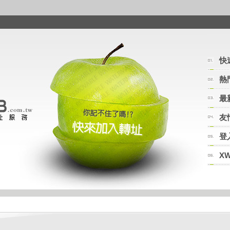
快
熱
最
友
登
X