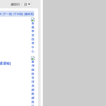
總排行 :
0
[下一頁]
[下10頁]
[最終頁]
交通運輸]