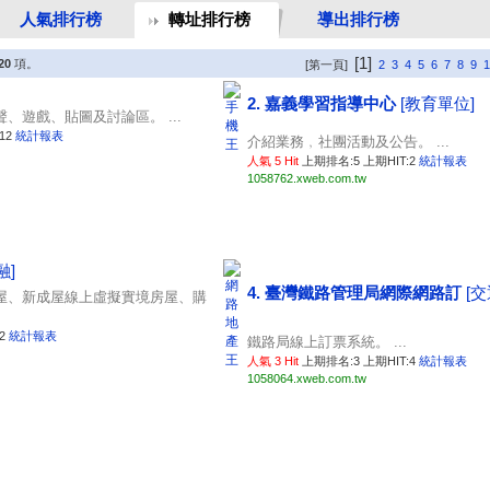
人氣排行榜
轉址排行榜
導出排行榜
[1]
20
項。
[第一頁]
2
3
4
5
6
7
8
9
1
2. 嘉義學習指導中心
[教育單位]
、遊戲、貼圖及討論區。 ...
12
統計報表
介紹業務﹐社團活動及公告。 ...
人氣 5 Hit
上期排名:5 上期HIT:2
統計報表
1058762.xweb.com.tw
融]
4. 臺灣鐵路管理局網際網路訂
[
屋、新成屋線上虛擬實境房屋、購
:2
統計報表
鐵路局線上訂票系統。 ...
人氣 3 Hit
上期排名:3 上期HIT:4
統計報表
1058064.xweb.com.tw