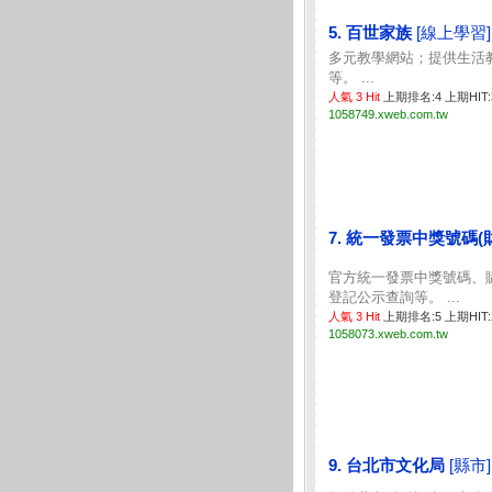
5. 百世家族
[線上學習]
多元教學網站；提供生活
等。 ...
人氣 3 Hit
上期排名:4 上期HIT
1058749.xweb.com.tw
7. 統一發票中獎號碼
官方統一發票中獎號碼、
登記公示查詢等。 ...
人氣 3 Hit
上期排名:5 上期HIT
1058073.xweb.com.tw
9. 台北市文化局
[縣市]