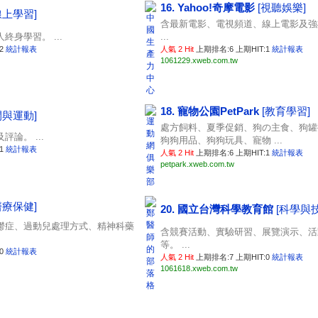
16. Yahoo!奇摩電影
[視聽娛樂]
線上學習]
含最新電影、電視頻道、線上電影及強
身學習。 ...
...
:2
統計報表
人氣 2 Hit
上期排名:6 上期HIT:1
統計報表
1061229.xweb.com.tw
18. 寵物公園PetPark
[教育學習]
閒與運動]
處方飼料、夏季促銷、狗の主食、狗罐
論。 ...
狗狗用品、狗狗玩具、寵物 ...
:1
統計報表
人氣 2 Hit
上期排名:6 上期HIT:1
統計報表
petpark.xweb.com.tw
醫療保健]
20. 國立台灣科學教育館
[科學與
鬱症、過動兒處理方式、精神科藥
含競賽活動、實驗研習、展覽演示、活
等。 ...
:0
統計報表
人氣 2 Hit
上期排名:7 上期HIT:0
統計報表
1061618.xweb.com.tw