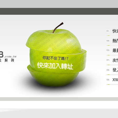
快
熱
最
友
登
X