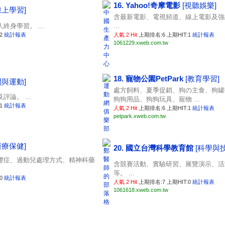
16. Yahoo!奇摩電影
[視聽娛樂]
線上學習]
含最新電影、電視頻道、線上電影及強
身學習。 ...
...
:2
統計報表
人氣 2 Hit
上期排名:6 上期HIT:1
統計報表
1061229.xweb.com.tw
18. 寵物公園PetPark
[教育學習]
閒與運動]
處方飼料、夏季促銷、狗の主食、狗罐
論。 ...
狗狗用品、狗狗玩具、寵物 ...
:1
統計報表
人氣 2 Hit
上期排名:6 上期HIT:1
統計報表
petpark.xweb.com.tw
醫療保健]
20. 國立台灣科學教育館
[科學與
鬱症、過動兒處理方式、精神科藥
含競賽活動、實驗研習、展覽演示、活
等。 ...
:0
統計報表
人氣 2 Hit
上期排名:7 上期HIT:0
統計報表
1061618.xweb.com.tw