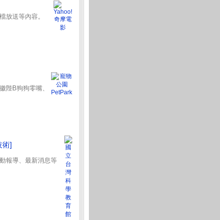
檔放送等內容。
徽陛B狗狗零嘴、
技術]
動報導、最新消息等