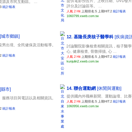
提供電影預告片、上映日期、DVD發
源及市民互動區。 ...
評分及討論區等。 ...
:3
統計報表
人氣 2 Hit
上期排名:5 上期HIT:2
統計報表
1060799.xweb.com.tw
[城市鄉鎮]
12. 基隆長庚核子醫學科
[疾病資訊
役男出境、全民健保及活動報導。
討論醫院影像檢查相關資訊，核子醫學, 
心, 健康檢查, 骨骼掃描, 心 ...
:2
統計報表
人氣 2 Hit
上期排名:5 上期HIT:2
統計報表
kunjulin2.xweb.com.tw
14. 聯合運動網
[休閒與運動]
[縣市]
提供國內外職棒新聞、運動論壇、比賽時
、服務項目與電話以及相關資訊。
人氣 2 Hit
上期排名:5 上期HIT:2
統計報表
1060956.xweb.com.tw
:2
統計報表