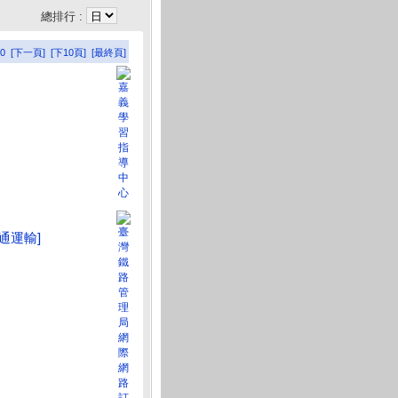
總排行 :
0
[下一頁]
[下10頁]
[最終頁]
交通運輸]