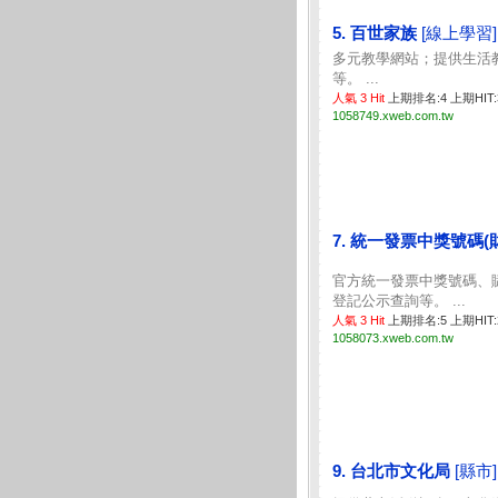
5. 百世家族
[線上學習]
多元教學網站；提供生活
等。 ...
人氣 3 Hit
上期排名:4 上期HIT
1058749.xweb.com.tw
7. 統一發票中獎號碼
官方統一發票中獎號碼、
登記公示查詢等。 ...
人氣 3 Hit
上期排名:5 上期HIT
1058073.xweb.com.tw
9. 台北市文化局
[縣市]