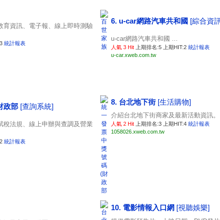
6. u-car網路汽車共和國
[綜合資訊
教育資訊、電子報、線上即時測驗
u-car網路汽車共和國 ...
:3
統計報表
人氣 3 Hit
上期排名:5 上期HIT:2
統計報表
u-car.xweb.com.tw
8. 台北地下街
[生活購物]
(財政部
[查詢系統]
介紹台北地下街商家及最新活動資訊。 .
賦稅法規、線上申辦與查調及營業
人氣 2 Hit
上期排名:3 上期HIT:4
統計報表
1058026.xweb.com.tw
:2
統計報表
10. 電影情報入口網
[視聽娛樂]