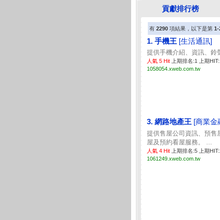
貢獻排行榜
有
2290
項結果，以下是第
1-
1. 手機王
[生活通訊]
提供手機介紹、資訊、鈴聲
人氣 5 Hit
上期排名:1 上期HIT:
1058054.xweb.com.tw
3. 網路地產王
[商業金
提供售屋公司資訊、預售
屋及預約看屋服務。 ...
人氣 4 Hit
上期排名:5 上期HIT
1061249.xweb.com.tw