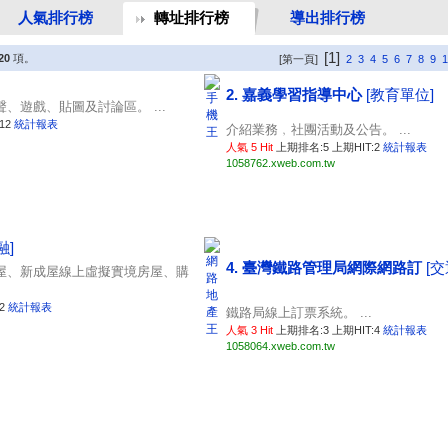
人氣排行榜
轉址排行榜
導出排行榜
[1]
20
項。
[第一頁]
2
3
4
5
6
7
8
9
1
2. 嘉義學習指導中心
[教育單位]
、遊戲、貼圖及討論區。 ...
12
統計報表
介紹業務﹐社團活動及公告。 ...
人氣 5 Hit
上期排名:5 上期HIT:2
統計報表
1058762.xweb.com.tw
融]
4. 臺灣鐵路管理局網際網路訂
[
屋、新成屋線上虛擬實境房屋、購
:2
統計報表
鐵路局線上訂票系統。 ...
人氣 3 Hit
上期排名:3 上期HIT:4
統計報表
1058064.xweb.com.tw