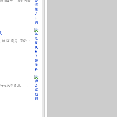
片日期劇照、電影討論
]
碘131病房, 癌症中
程表等資訊。 ...