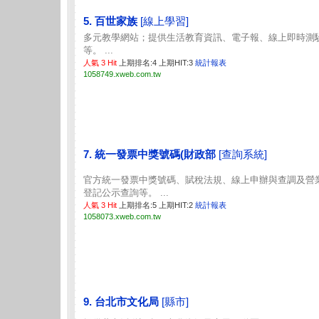
5. 百世家族
[線上學習]
多元教學網站；提供生活教育資訊、電子報、線上即時測
等。 ...
人氣 3 Hit
上期排名:4 上期HIT:3
統計報表
1058749.xweb.com.tw
7. 統一發票中獎號碼(財政部
[查詢系統]
官方統一發票中獎號碼、賦稅法規、線上申辦與查調及營
登記公示查詢等。 ...
人氣 3 Hit
上期排名:5 上期HIT:2
統計報表
1058073.xweb.com.tw
9. 台北市文化局
[縣市]