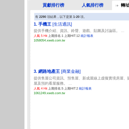
貢獻排行榜
人氣排行榜
轉
有
2290
項結果，以下是第
1-20
項。
1. 手機王
[生活通訊]
提供手機介紹、資訊、鈴聲、遊戲、貼圖及討論區。 ...
人氣 5 Hit
上期排名:1 上期HIT:12
統計報表
1058054.xweb.com.tw
3. 網路地產王
[商業金融]
提供售屋公司資訊、預售屋、新成屋線上虛擬實境房屋、
屋及預約看屋服務。 ...
人氣 4 Hit
上期排名:5 上期HIT:2
統計報表
1061249.xweb.com.tw