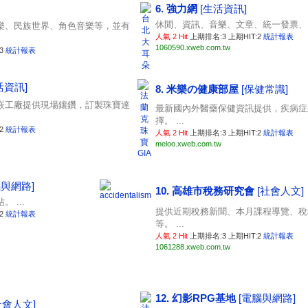
6. 強力網
[生活資訊]
休閒、資訊、音樂、文章、統一發票、電子
樂、民族世界、角色音樂等，並有
人氣 2 Hit
上期排名:3 上期HIT:2
統計報表
1060590.xweb.com.tw
:3
統計報表
活資訊]
8. 米樂の健康部屋
[保健常識]
嵌工廠提供現場鑲鑽，訂製珠寶達
最新國內外醫藥保健資訊提供，疾病症
擇。 ...
:2
統計報表
人氣 2 Hit
上期排名:3 上期HIT:2
統計報表
meloo.xweb.com.tw
腦與網路]
10. 高雄市稅務研究會
[社會人文]
 ...
提供近期稅務新聞、本月課程導覽、稅
:2
統計報表
等。 ...
人氣 2 Hit
上期排名:3 上期HIT:2
統計報表
1061288.xweb.com.tw
12. 幻影RPG基地
[電腦與網路]
社會人文]