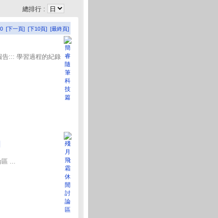
總排行 :
0
[下一頁]
[下10頁]
[最終頁]
告::: 學習過程的紀錄
]
...