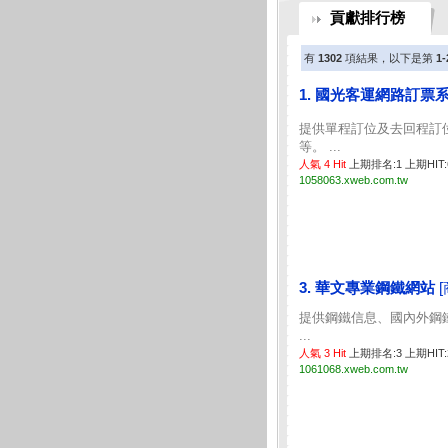
貢獻排行榜
有
1302
項結果，以下是第
1-
1. 國光客運網路訂票
提供單程訂位及去回程訂
等。 ...
人氣 4 Hit
上期排名:1 上期HIT
1058063.xweb.com.tw
3. 華文專業鋼鐵網站
提供鋼鐵信息、國內外鋼
...
人氣 3 Hit
上期排名:3 上期HIT
1061068.xweb.com.tw