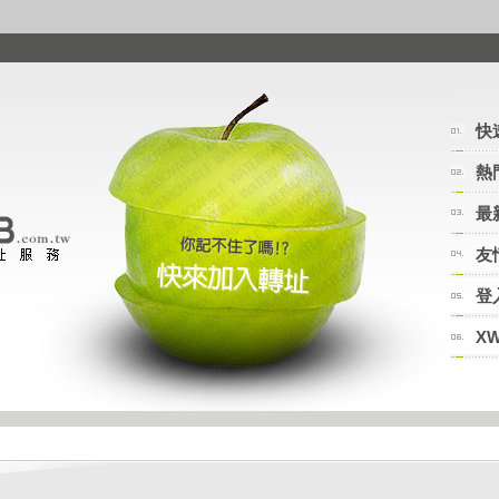
快
熱
最
友
登
X