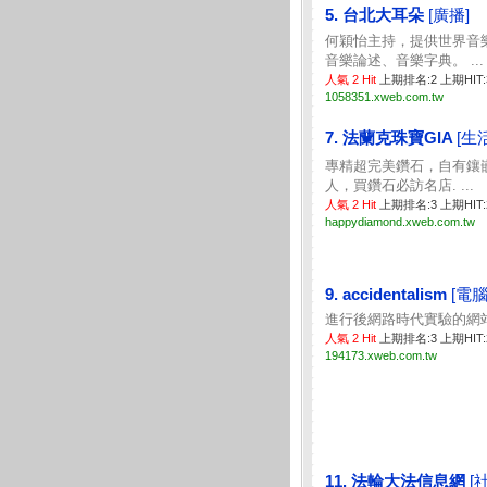
5. 台北大耳朵
[廣播]
何穎怡主持，提供世界音
音樂論述、音樂字典。 ...
人氣 2 Hit
上期排名:2 上期HIT
1058351.xweb.com.tw
7. 法蘭克珠寶GIA
[生
專精超完美鑽石，自有鑲
人，買鑽石必訪名店. ...
人氣 2 Hit
上期排名:3 上期HIT
happydiamond.xweb.com.tw
9. accidentalism
[電
進行後網路時代實驗的網站。
人氣 2 Hit
上期排名:3 上期HIT
194173.xweb.com.tw
11. 法輪大法信息網
[