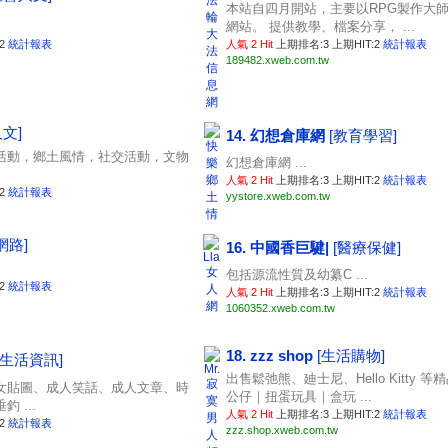
本站自四月開站，主要以RPG製作大
網站。 提供教學、檔案分享， ...
:2
統計報表
人氣 2 Hit
上期排名:3 上期HIT:2
統計報表
189482.xweb.com.tw
文]
14. 幻想倉庫網
[教育學習]
活動，鄉土風情，社交活動，文物
幻想倉庫網 ...
人氣 2 Hit
上期排名:3 上期HIT:2
統計報表
:2
統計報表
yystore.xweb.com.tw
網路]
16. 中國香巨騝|
[醫療保健]
包括源流性質及幼纂C ...
:2
統計報表
人氣 2 Hit
上期排名:3 上期HIT:2
統計報表
1060352.xweb.com.tw
18. zzz shop
[生活購物]
[生活資訊]
出售鬆弛熊、廸士尼、Hello Kitty
女貼圖、成人笑話、成人文章、時
公仔｜扭蛋玩具｜盒玩 ...
 ...
人氣 2 Hit
上期排名:3 上期HIT:2
統計報表
:2
統計報表
zzz.shop.xweb.com.tw