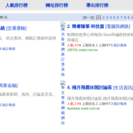
人氣排行榜
轉址排行榜
導出排行榜
[1]
20
項。
[第一頁]
2
3
4
5
6
7
8
9
1
2. 簡睿隨筆 科技篇
[電腦與網路]
系統
[交通運輸]
軟體的使用心得報告/Java等編程技術報
位、班次查詢、網路訂票操作說明
與備忘 ...
人氣 4 Hit
上期排名:1 上期HIT:6
統計報表
:6
統計報表
195701.xweb.com.tw
[商業金融]
4. 殘月飛霜休閒討論區
[生活資訊
鐵產業新聞、咨詢、討論及交流。
殘月飛霜休閒討論區,殘月飛霜休閒討論區 
人氣 2 Hit
上期排名:2 上期HIT:3
統計報表
:2
統計報表
dearbear.xweb.com.tw