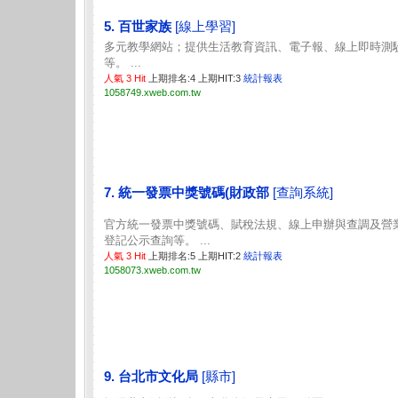
5. 百世家族
[線上學習]
多元教學網站；提供生活教育資訊、電子報、線上即時測
等。 ...
人氣 3 Hit
上期排名:4 上期HIT:3
統計報表
1058749.xweb.com.tw
7. 統一發票中獎號碼(財政部
[查詢系統]
官方統一發票中獎號碼、賦稅法規、線上申辦與查調及營
登記公示查詢等。 ...
人氣 3 Hit
上期排名:5 上期HIT:2
統計報表
1058073.xweb.com.tw
9. 台北市文化局
[縣市]