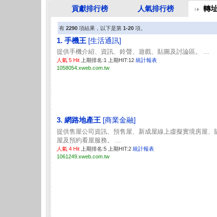
貢獻排行榜
人氣排行榜
轉
有
2290
項結果，以下是第
1-20
項。
1. 手機王
[生活通訊]
提供手機介紹、資訊、鈴聲、遊戲、貼圖及討論區。 ...
人氣 5 Hit
上期排名:1 上期HIT:12
統計報表
1058054.xweb.com.tw
3. 網路地產王
[商業金融]
提供售屋公司資訊、預售屋、新成屋線上虛擬實境房屋、
屋及預約看屋服務。 ...
人氣 4 Hit
上期排名:5 上期HIT:2
統計報表
1061249.xweb.com.tw