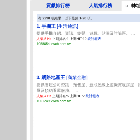
貢獻排行榜
人氣排行榜
轉
有
2290
項結果，以下是第
1-20
項。
1. 手機王
[生活通訊]
提供手機介紹、資訊、鈴聲、遊戲、貼圖及討論區。 ...
人氣 5 Hit
上期排名:1 上期HIT:12
統計報表
1058054.xweb.com.tw
3. 網路地產王
[商業金融]
提供售屋公司資訊、預售屋、新成屋線上虛擬實境房屋、
屋及預約看屋服務。 ...
人氣 4 Hit
上期排名:5 上期HIT:2
統計報表
1061249.xweb.com.tw