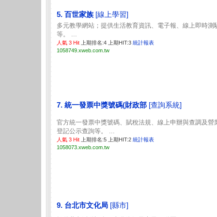
5. 百世家族
[線上學習]
多元教學網站；提供生活教育資訊、電子報、線上即時測
等。 ...
人氣 3 Hit
上期排名:4 上期HIT:3
統計報表
1058749.xweb.com.tw
7. 統一發票中獎號碼(財政部
[查詢系統]
官方統一發票中獎號碼、賦稅法規、線上申辦與查調及營
登記公示查詢等。 ...
人氣 3 Hit
上期排名:5 上期HIT:2
統計報表
1058073.xweb.com.tw
9. 台北市文化局
[縣市]