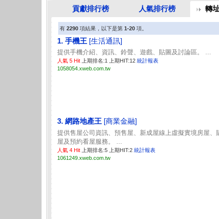
貢獻排行榜
人氣排行榜
轉
有
2290
項結果，以下是第
1-20
項。
1. 手機王
[生活通訊]
提供手機介紹、資訊、鈴聲、遊戲、貼圖及討論區。 ...
人氣 5 Hit
上期排名:1 上期HIT:12
統計報表
1058054.xweb.com.tw
3. 網路地產王
[商業金融]
提供售屋公司資訊、預售屋、新成屋線上虛擬實境房屋、
屋及預約看屋服務。 ...
人氣 4 Hit
上期排名:5 上期HIT:2
統計報表
1061249.xweb.com.tw