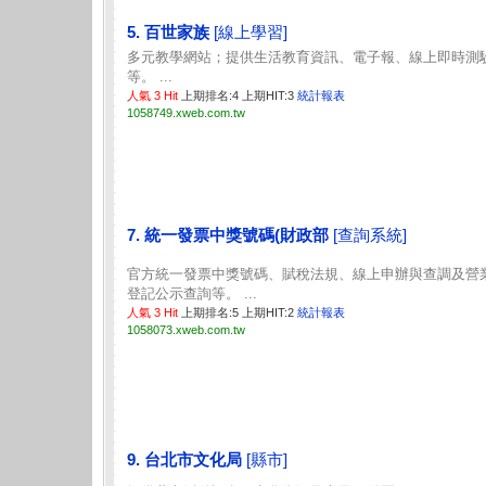
5. 百世家族
[線上學習]
多元教學網站；提供生活教育資訊、電子報、線上即時測
等。 ...
人氣 3 Hit
上期排名:4 上期HIT:3
統計報表
1058749.xweb.com.tw
7. 統一發票中獎號碼(財政部
[查詢系統]
官方統一發票中獎號碼、賦稅法規、線上申辦與查調及營
登記公示查詢等。 ...
人氣 3 Hit
上期排名:5 上期HIT:2
統計報表
1058073.xweb.com.tw
9. 台北市文化局
[縣市]