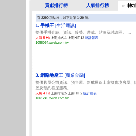
貢獻排行榜
人氣排行榜
轉
有
2290
項結果，以下是第
1-20
項。
1. 手機王
[生活通訊]
提供手機介紹、資訊、鈴聲、遊戲、貼圖及討論區。 ...
人氣 5 Hit
上期排名:1 上期HIT:12
統計報表
1058054.xweb.com.tw
3. 網路地產王
[商業金融]
提供售屋公司資訊、預售屋、新成屋線上虛擬實境房屋、
屋及預約看屋服務。 ...
人氣 4 Hit
上期排名:5 上期HIT:2
統計報表
1061249.xweb.com.tw