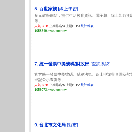
5. 百世家族
[線上學習]
多元教學網站；提供生活教育資訊、電子報、線上即時測
等。 ...
人氣 3 Hit
上期排名:4 上期HIT:3
統計報表
1058749.xweb.com.tw
7. 統一發票中獎號碼(財政部
[查詢系統]
官方統一發票中獎號碼、賦稅法規、線上申辦與查調及營
登記公示查詢等。 ...
人氣 3 Hit
上期排名:5 上期HIT:2
統計報表
1058073.xweb.com.tw
9. 台北市文化局
[縣市]