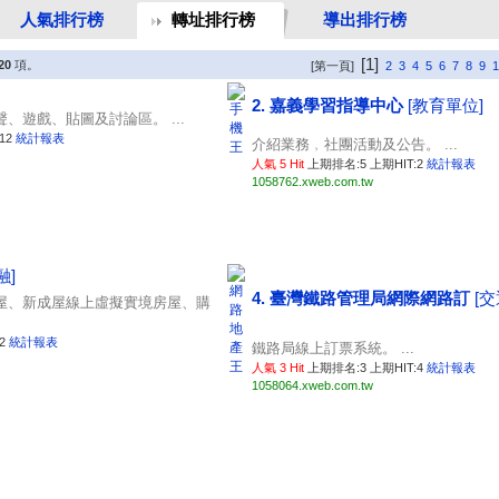
人氣排行榜
轉址排行榜
導出排行榜
[1]
20
項。
[第一頁]
2
3
4
5
6
7
8
9
1
2. 嘉義學習指導中心
[教育單位]
、遊戲、貼圖及討論區。 ...
12
統計報表
介紹業務﹐社團活動及公告。 ...
人氣 5 Hit
上期排名:5 上期HIT:2
統計報表
1058762.xweb.com.tw
融]
4. 臺灣鐵路管理局網際網路訂
[
屋、新成屋線上虛擬實境房屋、購
:2
統計報表
鐵路局線上訂票系統。 ...
人氣 3 Hit
上期排名:3 上期HIT:4
統計報表
1058064.xweb.com.tw