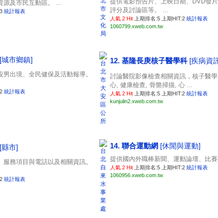
提供電影預告片、上映日期、DVD發
源及市民互動區。 ...
評分及討論區等。 ...
:3
統計報表
人氣 2 Hit
上期排名:5 上期HIT:2
統計報表
1060799.xweb.com.tw
[城市鄉鎮]
12. 基隆長庚核子醫學科
[疾病資訊
役男出境、全民健保及活動報導。
討論醫院影像檢查相關資訊，核子醫學, 
心, 健康檢查, 骨骼掃描, 心 ...
:2
統計報表
人氣 2 Hit
上期排名:5 上期HIT:2
統計報表
kunjulin2.xweb.com.tw
14. 聯合運動網
[休閒與運動]
[縣市]
提供國內外職棒新聞、運動論壇、比賽時
、服務項目與電話以及相關資訊。
人氣 2 Hit
上期排名:5 上期HIT:2
統計報表
1060956.xweb.com.tw
:2
統計報表