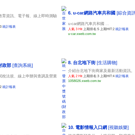
6. u-car網路汽車共和國
[綜合資訊
教育資訊、電子報、線上即時測驗
u-car網路汽車共和國 ...
:3
統計報表
人氣 3 Hit
上期排名:5 上期HIT:2
統計報表
u-car.xweb.com.tw
8. 台北地下街
[生活購物]
(財政部
[查詢系統]
介紹台北地下街商家及最新活動資訊。 .
賦稅法規、線上申辦與查調及營業
人氣 2 Hit
上期排名:3 上期HIT:4
統計報表
1058026.xweb.com.tw
:2
統計報表
10. 電影情報入口網
[視聽娛樂]