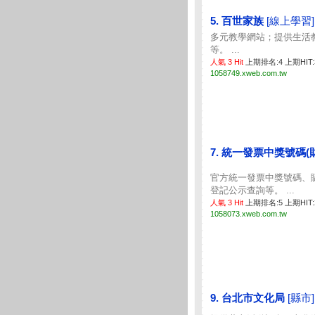
5. 百世家族
[線上學習]
多元教學網站；提供生活
等。 ...
人氣 3 Hit
上期排名:4 上期HIT
1058749.xweb.com.tw
7. 統一發票中獎號碼
官方統一發票中獎號碼、
登記公示查詢等。 ...
人氣 3 Hit
上期排名:5 上期HIT
1058073.xweb.com.tw
9. 台北市文化局
[縣市]