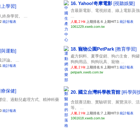
16. Yahoo!奇摩電影
[視聽娛樂]
線上學習]
含最新電影、電視頻道、線上電影及強
身學習。 ...
...
:2
統計報表
人氣 2 Hit
上期排名:6 上期HIT:1
統計報表
1061229.xweb.com.tw
18. 寵物公園PetPark
[教育學習]
閒與運動]
處方飼料、夏季促銷、狗の主食、狗罐
論。 ...
狗狗用品、狗狗玩具、寵物 ...
:1
統計報表
人氣 2 Hit
上期排名:6 上期HIT:1
統計報表
petpark.xweb.com.tw
醫療保健]
20. 國立台灣科學教育館
[科學與
鬱症、過動兒處理方式、精神科藥
含競賽活動、實驗研習、展覽演示、活
等。 ...
:0
統計報表
人氣 2 Hit
上期排名:7 上期HIT:0
統計報表
1061618.xweb.com.tw