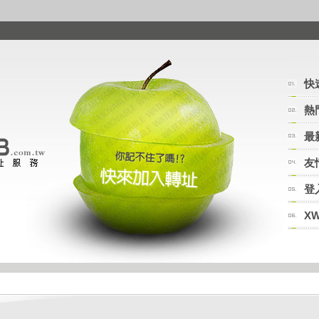
快
熱
最
友
登
X