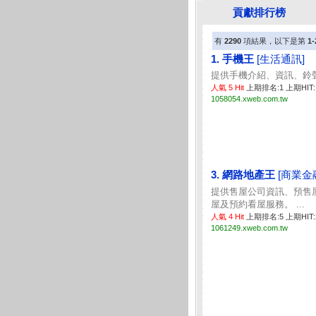
貢獻排行榜
有
2290
項結果，以下是第
1-
1. 手機王
[生活通訊]
提供手機介紹、資訊、鈴聲
人氣 5 Hit
上期排名:1 上期HIT:
1058054.xweb.com.tw
3. 網路地產王
[商業金
提供售屋公司資訊、預售
屋及預約看屋服務。 ...
人氣 4 Hit
上期排名:5 上期HIT
1061249.xweb.com.tw