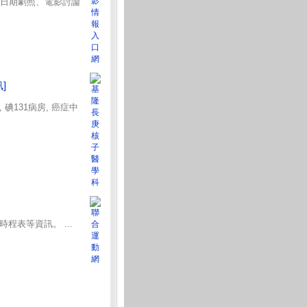
片日期劇照、電影討論
]
碘131病房, 癌症中
程表等資訊。 ...