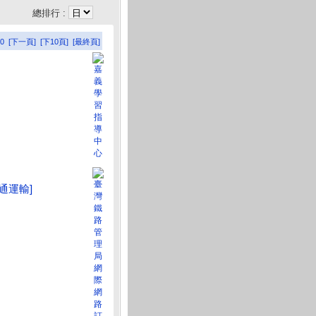
總排行 :
0
[下一頁]
[下10頁]
[最終頁]
交通運輸]