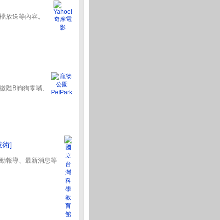
檔放送等內容。
徽陛B狗狗零嘴、
技術]
動報導、最新消息等