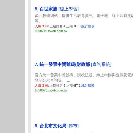
5. 百世家族
[線上學習]
多元教學網站；提供生活教育資訊、電子報、線上即時測
等。 ...
人氣 3 Hit
上期排名:4 上期HIT:3
統計報表
1058749.xweb.com.tw
7. 統一發票中獎號碼(財政部
[查詢系統]
官方統一發票中獎號碼、賦稅法規、線上申辦與查調及營
登記公示查詢等。 ...
人氣 3 Hit
上期排名:5 上期HIT:2
統計報表
1058073.xweb.com.tw
9. 台北市文化局
[縣市]