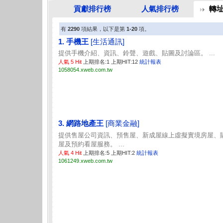
貢獻排行榜
人氣排行榜
轉
有
2290
項結果，以下是第
1-20
項。
1. 手機王
[生活通訊]
提供手機介紹、資訊、鈴聲、遊戲、貼圖及討論區。 ...
人氣 5 Hit
上期排名:1 上期HIT:12
統計報表
1058054.xweb.com.tw
3. 網路地產王
[商業金融]
提供售屋公司資訊、預售屋、新成屋線上虛擬實境房屋、
屋及預約看屋服務。 ...
人氣 4 Hit
上期排名:5 上期HIT:2
統計報表
1061249.xweb.com.tw