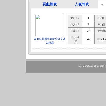
貢獻報表
人氣報表
本日 Hit
0
平均日 H
本月 Hit
8
平均月 H
年度 Hit
67
累積總 H
最大月
友旺科技股份有限公司全球
24
最大 Hi
Hit
資訊網
XWEB網站轉址服務 版權所有 ©202