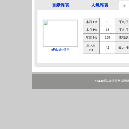
貢獻報表
人氣報表
本日 Hit
0
平均日 H
本月 Hit
13
平均月 H
年度 Hit
138
累積總 H
最大月
42
最大 Hi
ePrice比價王
Hit
XWEB網站轉址服務 版權所有 ©202