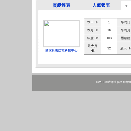
貢獻報表
人氣報表
本日 Hit
1
平均日 H
本月 Hit
16
平均月 H
年度 Hit
103
累積總 H
最大月
32
最大 Hi
國家災害防救科技中心
Hit
XWEB網站轉址服務 版權所有 ©202