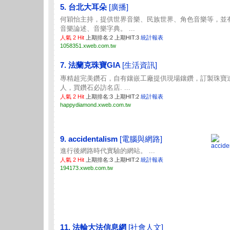
5. 台北大耳朵
[廣播]
何穎怡主持，提供世界音樂、民族世界、角色音樂等，並
音樂論述、音樂字典。 ...
人氣 2 Hit
上期排名:2 上期HIT:3
統計報表
1058351.xweb.com.tw
7. 法蘭克珠寶GIA
[生活資訊]
專精超完美鑽石，自有鑲嵌工廠提供現場鑲鑽，訂製珠寶
人，買鑽石必訪名店. ...
人氣 2 Hit
上期排名:3 上期HIT:2
統計報表
happydiamond.xweb.com.tw
9. accidentalism
[電腦與網路]
進行後網路時代實驗的網站。 ...
人氣 2 Hit
上期排名:3 上期HIT:2
統計報表
194173.xweb.com.tw
11. 法輪大法信息網
[社會人文]