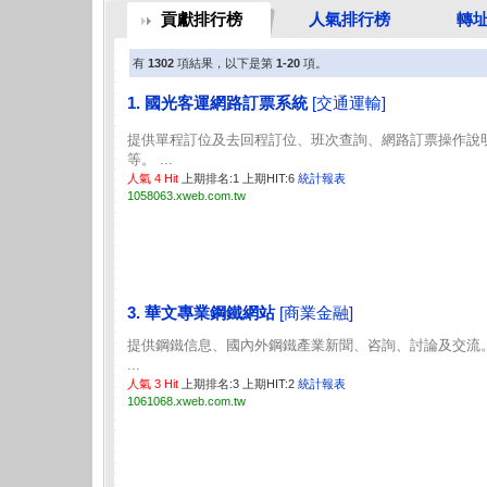
貢獻排行榜
人氣排行榜
轉
有
1302
項結果，以下是第
1-20
項。
1. 國光客運網路訂票系統
[交通運輸]
提供單程訂位及去回程訂位、班次查詢、網路訂票操作說
等。 ...
人氣 4 Hit
上期排名:1 上期HIT:6
統計報表
1058063.xweb.com.tw
3. 華文專業鋼鐵網站
[商業金融]
提供鋼鐵信息、國內外鋼鐵產業新聞、咨詢、討論及交流
...
人氣 3 Hit
上期排名:3 上期HIT:2
統計報表
1061068.xweb.com.tw