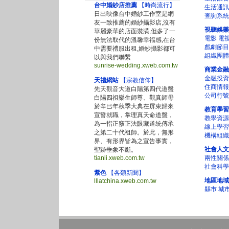
台中婚紗店推薦
【時尚流行】
生活通訊
日出映像台中婚紗工作室是網
查詢系統
友一致推薦的婚紗攝影店,沒有
視聽娛樂
華麗豪華的店面裝潢,但多了一
電影
電
份無法取代的溫馨幸福感,在台
戲劇節目
中需要禮服出租,婚紗攝影都可
組織團體
以與我們聯繫
sunrise-wedding.xweb.com.tw
商業金融
金融投資
天禮網站
【宗教信仰】
住商情報
先天觀音大道白陽第四代道盤
公司行號
白陽四祖樂生師尊、觀真師母
於辛巳年秋季大典在屏東歸來
教育學習
宣誓就職，掌理真天命道盤，
教學資源
為一指正竅正法眼藏道統傳承
線上學習
之第二十代祖師。於此，無形
機構組織
界、有形界皆為之宣告事實，
社會人文
聖跡垂象不斷。
tianli.xweb.com.tw
兩性關係
社會科學
紫色
【各類新聞】
地區地域
lllatchina.xweb.com.tw
縣市
城