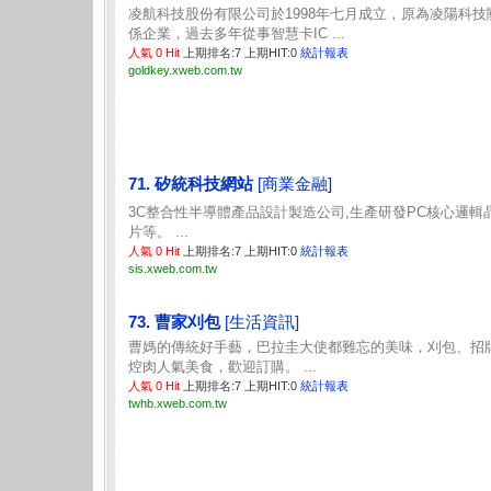
凌航科技股份有限公司於1998年七月成立，原為凌陽科技
係企業，過去多年從事智慧卡IC ...
人氣 0 Hit
上期排名:7 上期HIT:0
統計報表
goldkey.xweb.com.tw
71. 矽統科技網站
[商業金融]
3C整合性半導體產品設計製造公司,生產研發PC核心邏輯
片等。 ...
人氣 0 Hit
上期排名:7 上期HIT:0
統計報表
sis.xweb.com.tw
73. 曹家刈包
[生活資訊]
曹媽的傳統好手藝，巴拉圭大使都難忘的美味，刈包、招
焢肉人氣美食，歡迎訂購。 ...
人氣 0 Hit
上期排名:7 上期HIT:0
統計報表
twhb.xweb.com.tw