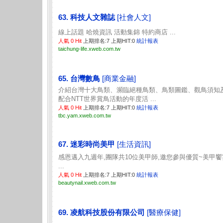
63. 科技人文雜誌
[社會人文]
線上話題 哈燒資訊 活動集錦 特約商店 ...
人氣 0 Hit
上期排名:7 上期HIT:0
統計報表
taichung-life.xweb.com.tw
65. 台灣數鳥
[商業金融]
介紹台灣十大鳥類、瀕臨絕種鳥類、鳥類圖鑑、觀鳥須知
配合NTT世界賞鳥活動的年度活 ...
人氣 0 Hit
上期排名:7 上期HIT:0
統計報表
tbc.yam.xweb.com.tw
67. 迷彩時尚美甲
[生活資訊]
感恩邁入九週年,團隊共10位美甲師,邀您參與優質~美甲饗
...
人氣 0 Hit
上期排名:7 上期HIT:0
統計報表
beautynail.xweb.com.tw
69. 凌航科技股份有限公司
[醫療保健]