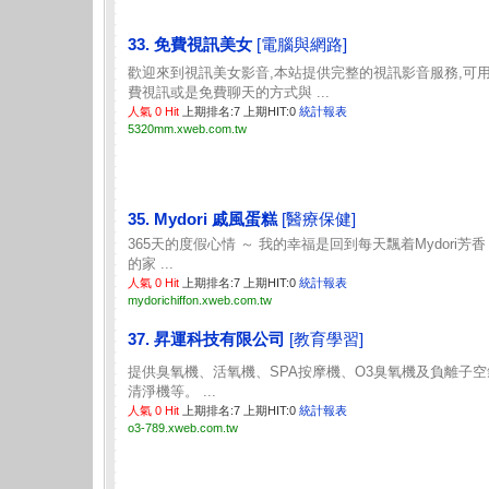
33. 免費視訊美女
[電腦與網路]
歡迎來到視訊美女影音,本站提供完整的視訊影音服務,可
費視訊或是免費聊天的方式與 ...
人氣 0 Hit
上期排名:7 上期HIT:0
統計報表
5320mm.xweb.com.tw
35. Mydori 戚風蛋糕
[醫療保健]
365天的度假心情 ～ 我的幸福是回到每天飄着Mydori芳香
的家 ...
人氣 0 Hit
上期排名:7 上期HIT:0
統計報表
mydorichiffon.xweb.com.tw
37. 昇運科技有限公司
[教育學習]
提供臭氧機、活氧機、SPA按摩機、O3臭氧機及負離子空
清淨機等。 ...
人氣 0 Hit
上期排名:7 上期HIT:0
統計報表
o3-789.xweb.com.tw