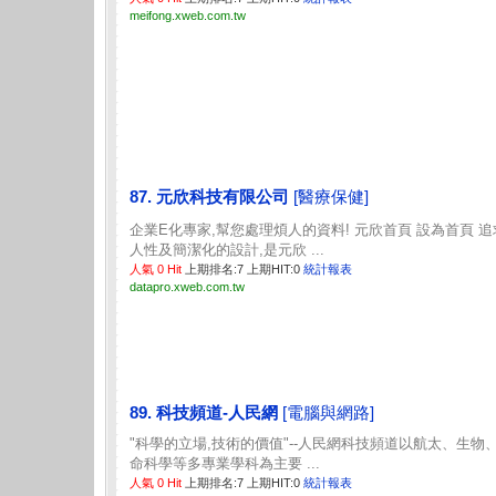
meifong.xweb.com.tw
87. 元欣科技有限公司
[醫療保健]
企業E化專家,幫您處理煩人的資料! 元欣首頁 設為首頁 追
人性及簡潔化的設計,是元欣 ...
人氣 0 Hit
上期排名:7 上期HIT:0
統計報表
datapro.xweb.com.tw
89. 科技頻道-人民網
[電腦與網路]
"科學的立場,技術的價值"--人民網科技頻道以航太、生物
命科學等多專業學科為主要 ...
人氣 0 Hit
上期排名:7 上期HIT:0
統計報表