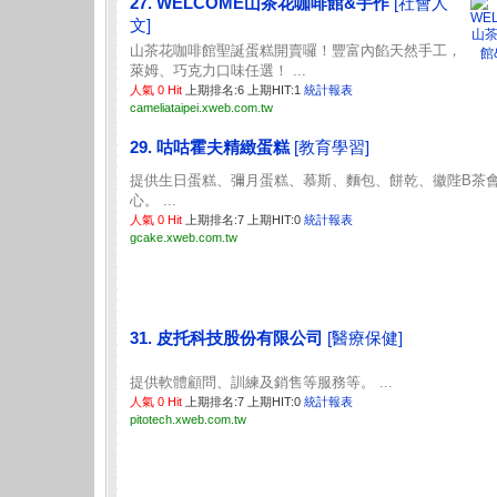
27. WELCOME山茶花咖啡館&手作
[社會人
文]
山茶花咖啡館聖誕蛋糕開賣囉！豐富內餡天然手工，
萊姆、巧克力口味任選！ ...
人氣 0 Hit
上期排名:6 上期HIT:1
統計報表
cameliataipei.xweb.com.tw
29. 咕咕霍夫精緻蛋糕
[教育學習]
提供生日蛋糕、彌月蛋糕、慕斯、麵包、餅乾、徽陛B茶
心。 ...
人氣 0 Hit
上期排名:7 上期HIT:0
統計報表
gcake.xweb.com.tw
31. 皮托科技股份有限公司
[醫療保健]
提供軟體顧問、訓練及銷售等服務等。 ...
人氣 0 Hit
上期排名:7 上期HIT:0
統計報表
pitotech.xweb.com.tw