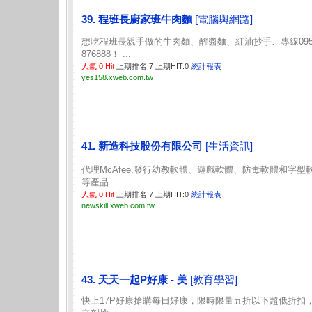
39. 程班長廚家班牛肉麵
[電腦與網路]
想吃程班長親手做的牛肉麵、醡醬麵、紅油抄手…專線095
876888！ ...
人氣 0 Hit
上期排名:7 上期HIT:0
統計報表
yes158.xweb.com.tw
41. 新造科技股份有限公司
[生活資訊]
代理McAfee,發行幼教軟體、遊戲軟體、防毒軟體和字型
等產品 ...
人氣 0 Hit
上期排名:7 上期HIT:0
統計報表
newskill.xweb.com.tw
43. 天天一起P好康 - 美
[教育學習]
快上17P好康搶購每日好康，限時限量五折以下超低折扣