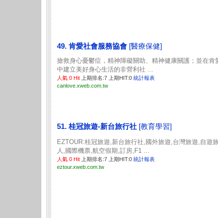
49. 肯愛社會服務協會
[醫療保健]
搶救身心憂鬱症，精神障礙關助、精神健康關護；並在肯
中建立美好身心生活的非營利社 ...
人氣 0 Hit
上期排名:7 上期HIT:0
統計報表
canlove.xweb.com.tw
51. 桂冠旅遊-新台旅行社
[教育學習]
EZTOUR:桂冠旅遊,新台旅行社,國外旅遊,台灣旅遊,自遊
人,國際機票,航空假期,訂房,F1 ...
人氣 0 Hit
上期排名:7 上期HIT:0
統計報表
eztour.xweb.com.tw