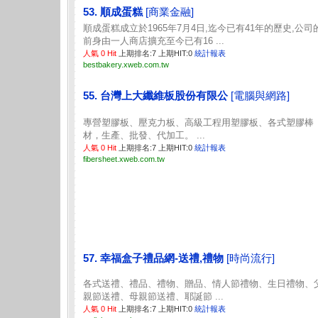
53. 順成蛋糕
[商業金融]
順成蛋糕成立於1965年7月4日,迄今已有41年的歷史,公司
前身由一人商店擴充至今已有16 ...
人氣 0 Hit
上期排名:7 上期HIT:0
統計報表
bestbakery.xweb.com.tw
55. 台灣上大纖維板股份有限公
[電腦與網路]
專營塑膠板、壓克力板、高級工程用塑膠板、各式塑膠棒
材，生產、批發、代加工。 ...
人氣 0 Hit
上期排名:7 上期HIT:0
統計報表
fibersheet.xweb.com.tw
57. 幸福盒子禮品網-送禮,禮物
[時尚流行]
各式送禮、禮品、禮物、贈品、情人節禮物、生日禮物、
親節送禮、母親節送禮、耶誕節 ...
人氣 0 Hit
上期排名:7 上期HIT:0
統計報表