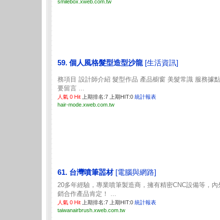
smilebox.xweb.com.tw
59. 個人風格髮型造型沙龍
[生活資訊]
務項目 設計師介紹 髮型作品 產品櫥窗 美髮常識 服務據點
要留言 ...
人氣 0 Hit
上期排名:7 上期HIT:0
統計報表
hair-mode.xweb.com.tw
61. 台灣噴筆噐材
[電腦與網路]
20多年經驗，專業噴筆製造商，擁有精密CNC設備等，內
銷合作產品肯定！ ...
人氣 0 Hit
上期排名:7 上期HIT:0
統計報表
taiwanairbrush.xweb.com.tw