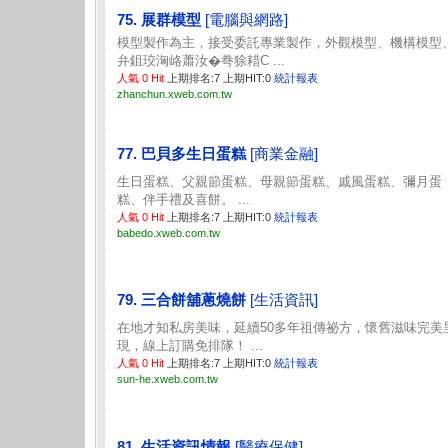
75. 展群模型
[電腦與網路]
模型製作為主，接受委託專業製作，外觀模型、機構模型
弁鉏珓洶峈蕭汝�弮狳耤C ...
人氣 0 Hit
上期排名:7 上期HIT:0
統計報表
zhanchun.xweb.com.tw
77. 巴貝多生日蛋糕
[商業金融]
生日蛋糕、父親節蛋糕、母親節蛋糕、戚風蛋糕、彌月蛋
糕、伴手禮及喜餅。 ...
人氣 0 Hit
上期排名:7 上期HIT:0
統計報表
babedo.xweb.com.tw
79. 三合餅舖蔥燒餅
[生活資訊]
在地才知私房美味，延續50多年祖傳祕方，懷舊滋味完美
現，線上訂購免排隊！ ...
人氣 0 Hit
上期排名:7 上期HIT:0
統計報表
sun-he.xweb.com.tw
81. 生活資訊情報
[醫療保健]