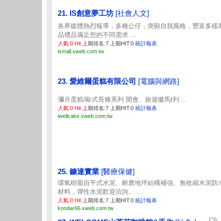
21. IS創意夢工坊
[社會人文]
各界媒體熱烈報導，多種公仔，突顯自我風格，豐富多樣
品禮品滿足您的不同需求 ...
人氣 0 Hit
上期排名:7 上期HIT:0
統計報表
ismall.xweb.com.tw
23. 愛維爾蛋糕有限公司
[電腦與網路]
彌月蛋糕/歐式長條系列 開會、旅遊徽馬t列 ...
人氣 0 Hit
上期排名:7 上期HIT:0
統計報表
iwellcake.xweb.com.tw
25. 鏮達實業
[醫療保健]
環氧樹脂自平式水泥、耐磨地坪結構補強、無收縮水泥防
材料，彈性水泥歡迎洽詢。 ...
人氣 0 Hit
上期排名:7 上期HIT:0
統計報表
kondar66.xweb.com.tw