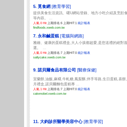
5. 覓食網
[教育學習]
提供美食生活資訊、曙U網站登錄、地方小吃介紹及烹飪
等內容。 ...
人氣 0 Hit
上期排名:6 上期HIT:1
統計報表
findfoods.xweb.com.tw
7. 永和鹹蛋糕
[電腦與網路]
雅緻、健康的蛋糕禮盒,大人小孩都超愛,是您送禮的絕對
選。 ...
人氣 0 Hit
上期排名:7 上期HIT:0
統計報表
saltycake.xweb.com.tw
9. 諾貝爾食品有限公司
[醫療保健]
宜蘭餅,油飯,麻糬,牛軋糖,鳳梨酥,伴手等路,生日蛋糕,喜餅
月禮盒,諾貝爾麵包蛋糕專 ...
人氣 1 Hit
上期排名:7 上期HIT:0
統計報表
cakenobel.xweb.com.tw
11. 大鈞診所醫學美容中心
[教育學習]