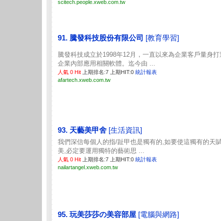
scitech.people.xweb.com.tw
91. 騰發科技股份有限公司
[教育學習]
騰發科技成立於1998年12月，一直以來為企業客戶量身打
企業內部應用相關軟體。迄今由 ...
人氣 0 Hit
上期排名:7 上期HIT:0
統計報表
afartech.xweb.com.tw
93. 天藝美甲舍
[生活資訊]
我們深信每個人的指/趾甲也是獨有的,如要使這獨有的天
美,必定要運用獨特的藝術思 ...
人氣 0 Hit
上期排名:7 上期HIT:0
統計報表
nailartangel.xweb.com.tw
95. 玩美莎莎の美容部屋
[電腦與網路]