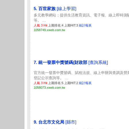
5. 百世家族
[線上學習]
多元教學網站；提供生活教育資訊、電子報、線上即時測
等。 ...
人氣 3 Hit
上期排名:4 上期HIT:3
統計報表
1058749.xweb.com.tw
7. 統一發票中獎號碼(財政部
[查詢系統]
官方統一發票中獎號碼、賦稅法規、線上申辦與查調及營
登記公示查詢等。 ...
人氣 3 Hit
上期排名:5 上期HIT:2
統計報表
1058073.xweb.com.tw
9. 台北市文化局
[縣市]