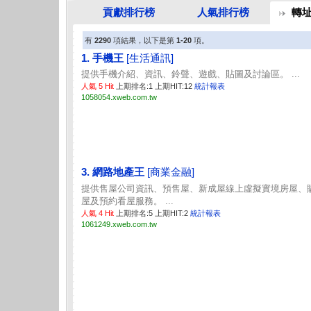
貢獻排行榜
人氣排行榜
轉
有
2290
項結果，以下是第
1-20
項。
1. 手機王
[生活通訊]
提供手機介紹、資訊、鈴聲、遊戲、貼圖及討論區。 ...
人氣 5 Hit
上期排名:1 上期HIT:12
統計報表
1058054.xweb.com.tw
3. 網路地產王
[商業金融]
提供售屋公司資訊、預售屋、新成屋線上虛擬實境房屋、
屋及預約看屋服務。 ...
人氣 4 Hit
上期排名:5 上期HIT:2
統計報表
1061249.xweb.com.tw