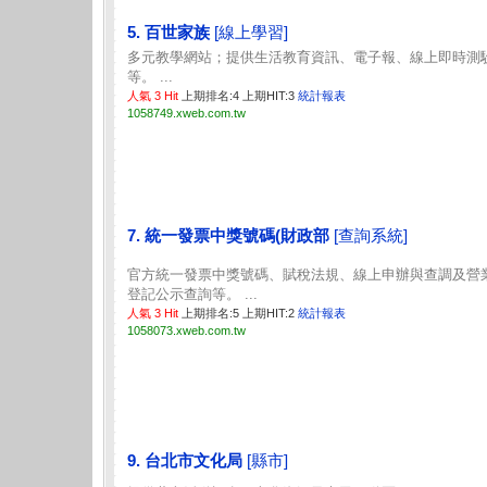
5. 百世家族
[線上學習]
多元教學網站；提供生活教育資訊、電子報、線上即時測
等。 ...
人氣 3 Hit
上期排名:4 上期HIT:3
統計報表
1058749.xweb.com.tw
7. 統一發票中獎號碼(財政部
[查詢系統]
官方統一發票中獎號碼、賦稅法規、線上申辦與查調及營
登記公示查詢等。 ...
人氣 3 Hit
上期排名:5 上期HIT:2
統計報表
1058073.xweb.com.tw
9. 台北市文化局
[縣市]