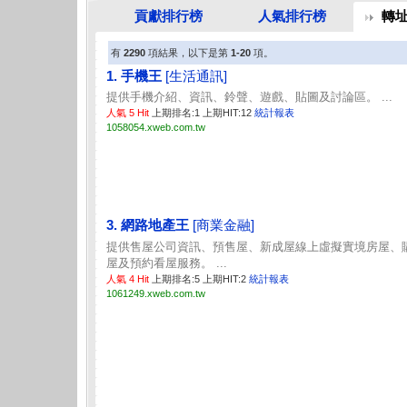
貢獻排行榜
人氣排行榜
轉
有
2290
項結果，以下是第
1-20
項。
1. 手機王
[生活通訊]
提供手機介紹、資訊、鈴聲、遊戲、貼圖及討論區。 ...
人氣 5 Hit
上期排名:1 上期HIT:12
統計報表
1058054.xweb.com.tw
3. 網路地產王
[商業金融]
提供售屋公司資訊、預售屋、新成屋線上虛擬實境房屋、
屋及預約看屋服務。 ...
人氣 4 Hit
上期排名:5 上期HIT:2
統計報表
1061249.xweb.com.tw